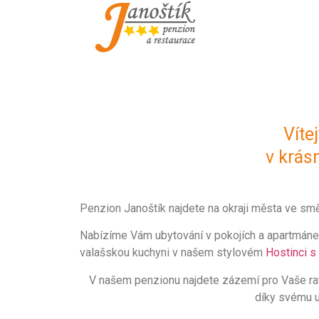
Restaurace
K
Nedílnou součástí penzionu je
vlastní restaurace s kapacitou
Víte
100 míst a salonkem až pro 40
dv
osob, takže svou kapacitou je
je
v krás
zvláště vhodná pro pořádání
v
svateb, společenských akcí,
přátelských setkání a
firemních akcí, které lze řešit
sa
Penzion Janoštík najdete na okraji města ve s
formou rautů, či bufetu.
Nabízíme Vám ubytování v pokojích a apartmánech
valašskou kuchyni v našem stylovém
Hostinci 
st
Víc informací
V našem penzionu najdete zázemí pro Vaše rato
díky svému u