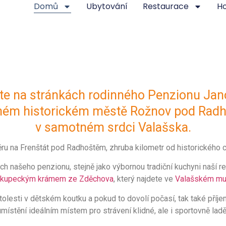
Domů
Ubytování
Restaurace
H
Stylová hospoda
Ubytování
Pokud chcete nasát
apacita našich ubytovacích
atmosféru tradičního
prostor je 33 osob. Penzion
Valašska, můžete navštívi
poskytuje ubytování v
také naši hospodu ve
jednolůžkových,
Valašském muzeu v přírod
jte na stránkách rodinného Penzionu Jan
oulůžkových a třílůžkovém a
Zde můžete ochutnat míst
dnom více lůžkovém pokoji, u
ném historickém městě Rožnov pod Rad
speciality v kulisách histori
ybraných pokojů je možnost
restaurace a za za zvuků
v samotném srdci Valašska.
přistýlky. Dále se nabízí
pravého orchestrionu.
možnost ubytování ve dvou
Valašské muzeum v přírod
mostatných apartmánech. V
měru na Frenštát pod Radhoštěm, zhruba kilometr od historickéh
Vám celoročně nabídne poh
rámci ubytování nabízíme
do historie tohoto
 našeho penzionu, stejně jako výbornou tradiční kuchyni naší re
bohaté snídaně a možnost
severovýchodního koutu na
s kupeckým krámem ze Zděchova
, který najdete ve
Valašském muz
ravování se v naší restauraci.
republiky.
lesti v dětském koutku a pokud to dovolí počasí, tak také příj
Víc informací
Víc informací
místění ideálním místem pro strávení klidné, ale i sportovně lad