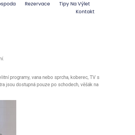
ospoda
Rezervace
Tipy Na Výlet
Kontakt
í.
elitní programy
,
vana nebo sprcha
,
koberec
,
TV s
tra jsou dostupná pouze po schodech
,
věšák na