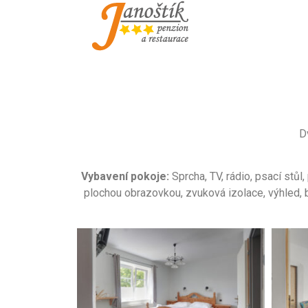
D
Vybavení pokoje:
Sprcha
,
TV
,
rádio
, p
sací stůl
,
plochou obrazovkou
,
zvuková izolace
,
výhled
,