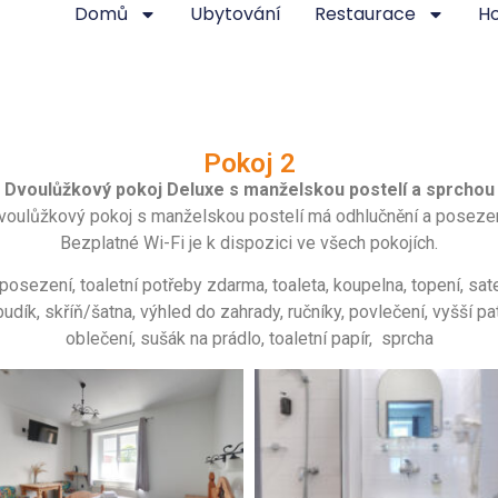
Domů
Ubytování
Restaurace
H
Pokoj 2
Dvoulůžkový pokoj Deluxe s manželskou postelí a sprchou
voulůžkový pokoj s manželskou postelí má odhlučnění a posezen
Bezplatné Wi-Fi je k dispozici ve všech pokojích.
posezení
,
toaletní potřeby zdarma
, t
oaleta
,
koupelna
,
topení
, s
at
budík
,
skříň/šatna
,
výhled do zahrady
,
ručníky
,
povlečení
,
vyšší pa
oblečení
,
sušák na prádlo
,
toaletní papír
,
sprcha